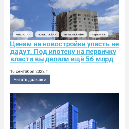
мишустин
новастройки
цена на жилье
первичка
Ценам на новостройки упасть не
дадут. Под ипотеку на первичку
власти выделили ещё 56 млрд
16 сентября 2022 г.
Читать дальше »