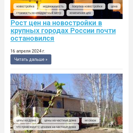
новостройка
недвижимость
покупка новостройки
цена
стоимость за квадратный метр
изменения цен
Рост цен на новостройки в
крупных городах России почти
остановился
16 апреля 2024 г.
Читать дальше »
цены на дома
цены на частные дома
не сезон
что происходит с ценами на частные дома