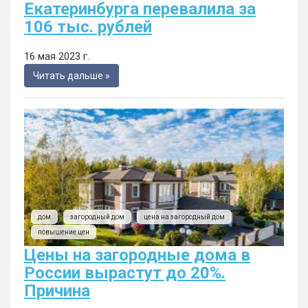
Екатеринбурга перевалила за
106 тыс. рублей
16 мая 2023 г.
Читать дальше »
дом
загородный дом
цена на загородный дом
повышение цен
Цены на загородные дома в
России вырастут до 20%.
Причина