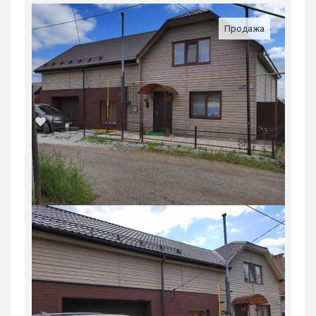
Продажа
Продажа, загородная, ул.
компасная,65, 2850000 руб.
Россия, Свердловская область, Нижний
Тагил
2 850 000
руб.
2
1
33.9 м