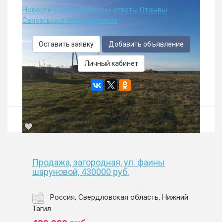
Новости
Статьи
Вопросы-ответы
Отзывы
Связаться с нами
Вакансии
Оставить заявку
Добавить объявление
Личный кабинет
© Алый Парус, 2015—2026
Продажа, загородная, ул. фаины
шаруновой, 430000 руб.
Россия, Свердловская область, Нижний
Тагил