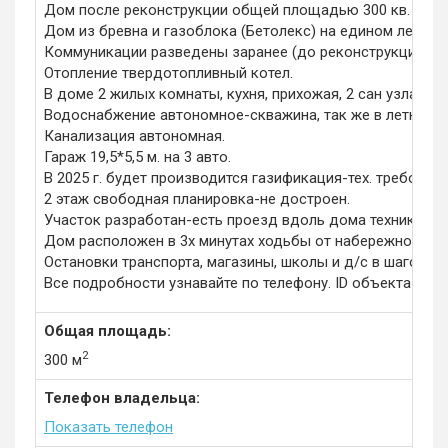
Дом после реконструкции общей площадью 300 кв. м. на 
Дом из бревна и газоблока (Бетолекс) на едином ленто
Коммуникации разведены заранее (до реконструкции дом
Отопление твердотопливный котел.
В доме 2 жилых комнаты, кухня, прихожая, 2 сан узла-1 
Водоснабжение автономное-скважина, так же в летний 
Канализация автономная.
Гараж 19,5*5,5 м. на 3 авто.
В 2025 г. будет производится газификация-тех. требова
2 этаж свободная планировка-не достроен.
Участок разработан-есть проезд вдоль дома техники, на 
Дом расположен в 3х минутах ходьбы от набережной Таги
Остановки транспорта, магазины, школы и д/с в шаговой
Все подробности узнавайте по телефону. ID объекта в на
Общая площадь:
2
300 м
Телефон владельца:
Показать телефон