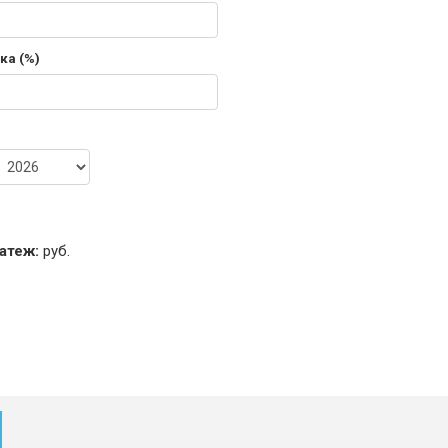
ка (%)
атеж:
руб.