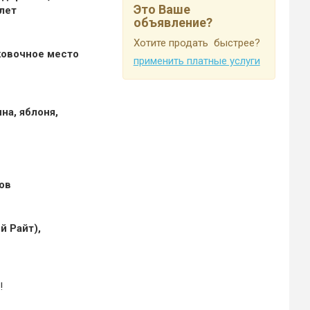
Это Ваше
лет
объявление?
Хотите продать быстрее?
ковочное место
применить платные услуги
на, яблоня,
ов
й Райт),
!