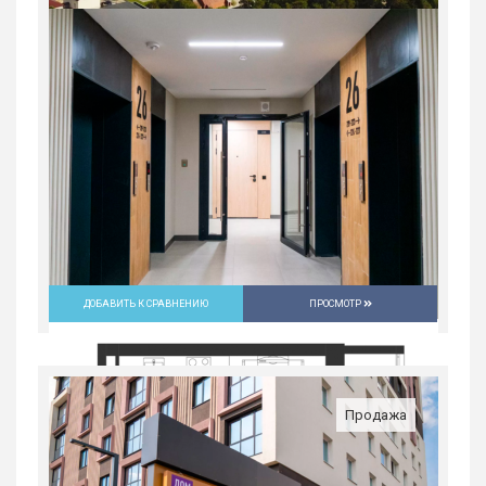
1-комн. квартира в ЖК «Ботаника
LIFE»
Россия, Свердловская область,
Екатеринбург
8 713 800
руб.
2
1
25/25
37.4 м
ДОБАВИТЬ К СРАВНЕНИЮ
ПРОСМОТР
Продажа