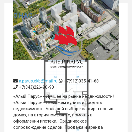
О НАС
1-комн. квартира в ЖК «Русь» на
ВИЗе...
a.parus.ekb@mail.ru
+7(912)035-41-68
Россия, Свердловская область,
+7(343)226-90-90
Екатеринбург
«Алый Парус» - Лучшее на рынке недвижимости!
5 929 200
руб.
«Алый Парус» - Поможем купить и продать
недвижимость. Большой выбор квартир в новых
1
4/31
домах, на вторичном рынке, помощь в
оформлении ипотеки. Юридическое
сопровождение сделок. Продажа и аренда