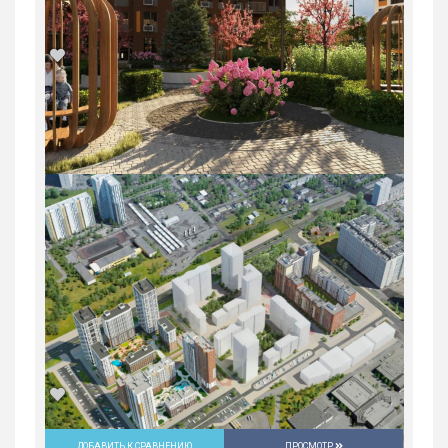
1-комн. квартира в ЖК «Русь» на
ВИЗе...
Россия, Свердловская область,
Екатеринбург
5 547 600
руб.
1
22/31
ДОБАВИТЬ К СРАВНЕНИЮ
ПРОСМОТР