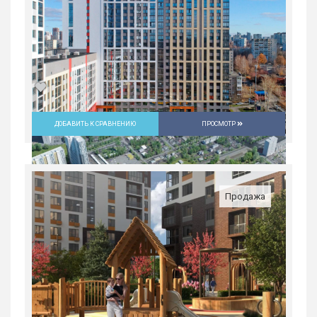
ДОБАВИТЬ К СРАВНЕНИЮ
ПРОСМОТР
Студия в ЖК «Русь» на ВИЗе...
Россия, Свердловская область,
Екатеринбург
Продажа
4 397 400
руб.
1
25/31