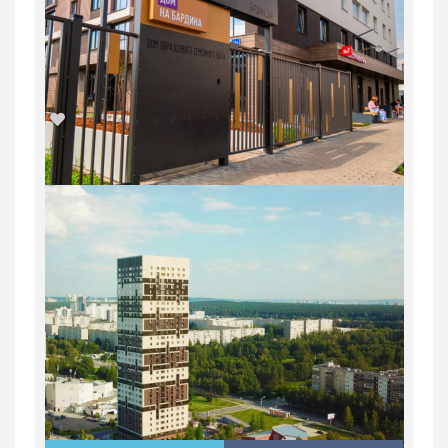
1-комн. квартира в Юго-Западном мкр
в ЖК...
Россия, Свердловская область,
Екатеринбург
7 096 500
руб.
2
1
31/31
35.1 м