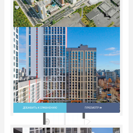
2-комн. квартира в Юго-Западном мкр
в ЖК...
Россия, Свердловская область,
Екатеринбург
9 632 700
руб.
2
2
30/31
59.2 м
ДОБАВИТЬ К СРАВНЕНИЮ
ПРОСМОТР