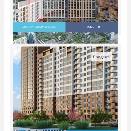
ДОБАВИТЬ К СРАВНЕНИЮ
ПРОСМОТР
Студия в ЖК «Русь» на ВИЗе...
Россия, Свердловская область,
Екатеринбург
Продажа
5 082 300
руб.
1
18/31