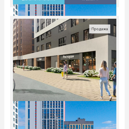
3-комн. квартира в ЖК «Русь» на
ВИЗе...
Россия, Свердловская область,
Продажа
Екатеринбург
8 963 100
руб.
3
20/31