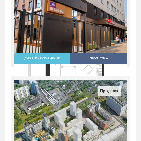
Екатеринбург
9 648 900
руб.
2
2
31/31
59.1 м
ДОБАВИТЬ К СРАВНЕНИЮ
ПРОСМОТР
Продажа