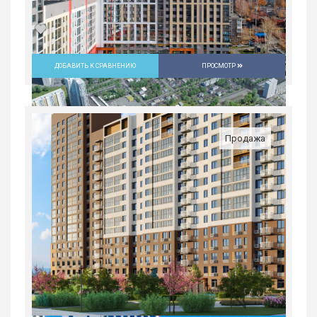
ДОБАВИТЬ К СРАВНЕНИЮ
ПРОСМОТР
Студия в ЖК «Русь» на ВИЗе...
Россия, Свердловская область,
Екатеринбург
Продажа
5 082 300
руб.
1
18/31