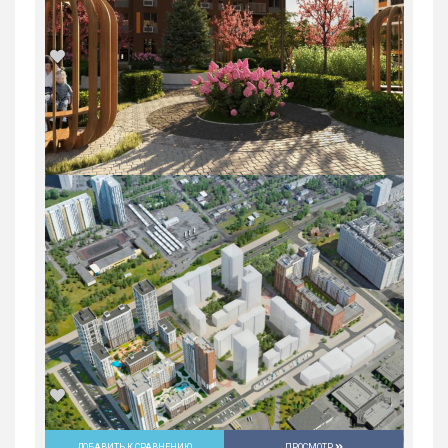
1-комн. квартира в ЖК «Русь» на
ВИЗе...
Россия, Свердловская область,
Екатеринбург
5 547 600
руб.
1
22/31
ДОБАВИТЬ К СРАВНЕНИЮ
ПРОСМОТР