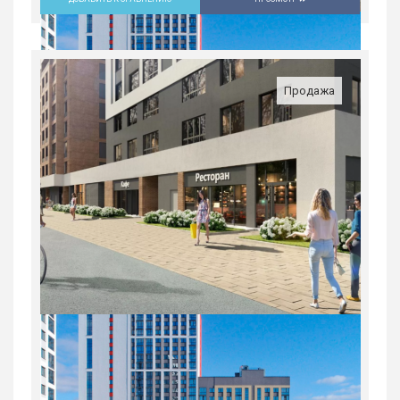
3-комн. квартира в ЖК «Русь» на
ВИЗе...
Россия, Свердловская область,
Продажа
Екатеринбург
8 963 100
руб.
3
20/31