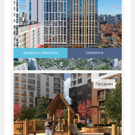
ДОБАВИТЬ К СРАВНЕНИЮ
ПРОСМОТР
Студия в ЖК «Русь» на ВИЗе...
Россия, Свердловская область,
Екатеринбург
Продажа
4 397 400
руб.
1
25/31