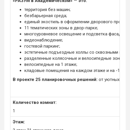
«РАЗУМ в Академическом»
—
это:
территория без машин;
безбарьерная среда;
единый экостиль в оформлении дворового простра
11 тематических зоны в двор-парке;
многоуровневое освещение и подсветка фасадов;
видеонаблюдение;
гостевой паркинг;
эстетичные подъездные холлы со сквозными подъ
разделенные колясочные и велосипедные зоны;
велосипедные на 1 этаже;
кладовые помещения на каждом этаже и на -1 этаж
В проекте 25 планировочных решений:
от уютных студи
Количество комнат:
1
Этаж: