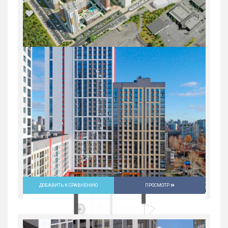
1-комн. квартира в ЖК «Ботаника
LIFE»
Россия, Свердловская область,
Екатеринбург
8 713 800
руб.
2
1
25/25
37.4 м
ДОБАВИТЬ К СРАВНЕНИЮ
ПРОСМОТР