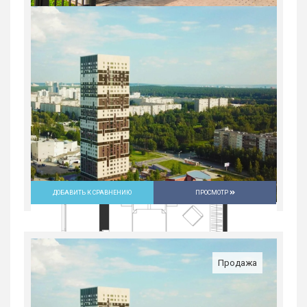
2-комн. квартира в Юго-Западном мкр
в ЖК...
Россия, Свердловская область,
Екатеринбург
9 632 700
руб.
2
2
30/31
59.2 м
ДОБАВИТЬ К СРАВНЕНИЮ
ПРОСМОТР
Продажа