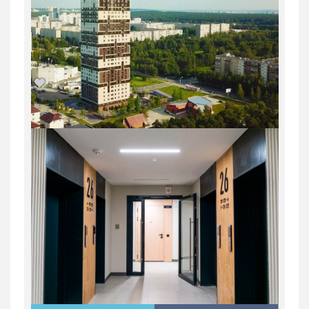
2-комн. квартира в Юго-Западном мкр
в ЖК...
Россия, Свердловская область,
Екатеринбург
9 648 900
руб.
2
2
31/31
59.1 м