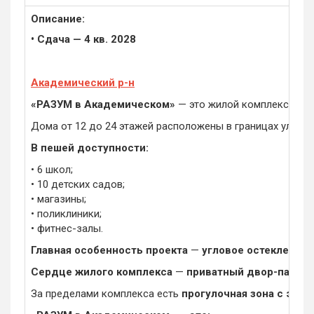
Описание:
• Сдача — 4 кв. 2028
Академический р-н
«РАЗУМ в Академическом»
— это жилой комплекс из 7
Дома от 12 до 24 этажей расположены в границах ул. А
В пешей доступности:
• 6 школ;
• 10 детских садов;
• магазины;
• поликлиники;
• фитнес-залы.
Главная особенность проекта
—
угловое остекление
,
Сердце жилого комплекса
—
приватный двор-парк
с 
За пределами комплекса есть
прогулочная зона с эко