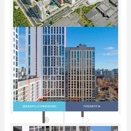
1-комн. квартира в ЖК «Ботаника
LIFE»
Россия, Свердловская область,
Екатеринбург
8 713 800
руб.
2
1
25/25
37.4 м
ДОБАВИТЬ К СРАВНЕНИЮ
ПРОСМОТР