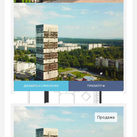
2-комн. квартира в Юго-Западном мкр
в ЖК...
Россия, Свердловская область,
Екатеринбург
9 632 700
руб.
2
2
30/31
59.2 м
ДОБАВИТЬ К СРАВНЕНИЮ
ПРОСМОТР
Продажа