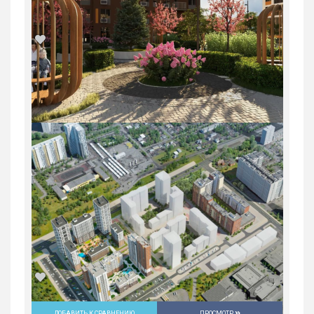
1-комн. квартира в ЖК «Русь» на
ВИЗе...
Россия, Свердловская область,
Екатеринбург
5 547 600
руб.
1
22/31
ДОБАВИТЬ К СРАВНЕНИЮ
ПРОСМОТР