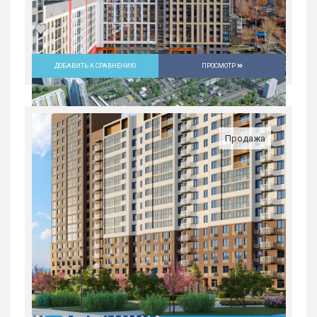
ДОБАВИТЬ К СРАВНЕНИЮ
ПРОСМОТР
Студия в ЖК «Русь» на ВИЗе...
Россия, Свердловская область,
Екатеринбург
Продажа
5 082 300
руб.
1
18/31