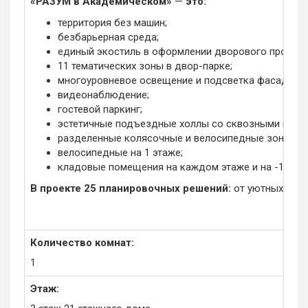
«РАЗУМ в Академическом»
—
это:
территория без машин;
безбарьерная среда;
единый экостиль в оформлении дворового простра
11 тематических зоны в двор-парке;
многоуровневое освещение и подсветка фасадов;
видеонаблюдение;
гостевой паркинг;
эстетичные подъездные холлы со сквозными подъ
разделенные колясочные и велосипедные зоны;
велосипедные на 1 этаже;
кладовые помещения на каждом этаже и на -1 этаж
В проекте 25 планировочных решений:
от уютных студи
Количество комнат:
1
Этаж: