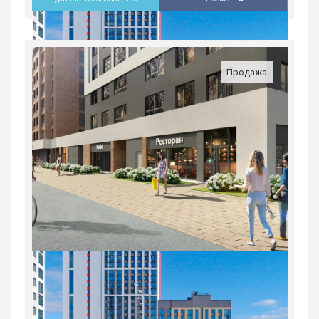
3-комн. квартира в ЖК «Русь» на
ВИЗе...
Россия, Свердловская область,
Продажа
Екатеринбург
8 963 100
руб.
3
20/31