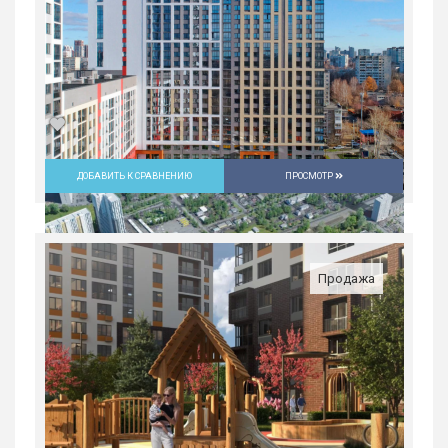
ДОБАВИТЬ К СРАВНЕНИЮ
ПРОСМОТР
Студия в ЖК «Русь» на ВИЗе...
Россия, Свердловская область,
Екатеринбург
Продажа
4 397 400
руб.
1
25/31