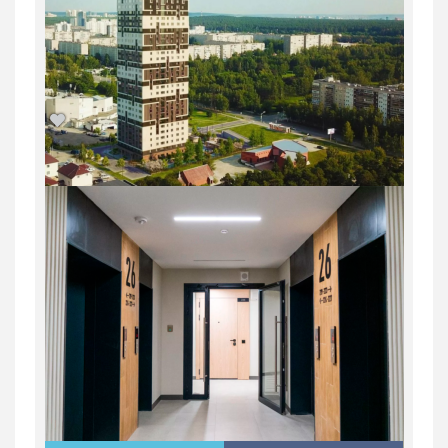
2-комн. квартира в Юго-Западном мкр
в ЖК...
Россия, Свердловская область,
Екатеринбург
9 648 900
руб.
2
2
31/31
59.1 м