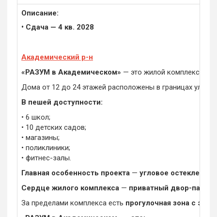
Описание:
• Сдача — 4 кв. 2028
Академический р-н
«РАЗУМ в Академическом»
— это жилой комплекс из 7
Дома от 12 до 24 этажей расположены в границах ул. А
В пешей доступности:
• 6 школ;
• 10 детских садов;
• магазины;
• поликлиники;
• фитнес-залы.
Главная особенность проекта
—
угловое остекление
,
Сердце жилого комплекса
—
приватный двор-парк
с 
За пределами комплекса есть
прогулочная зона с эко