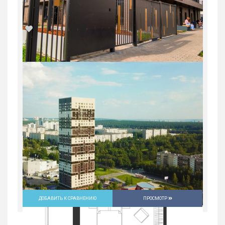
1-комн. квартира в Юго-Западном мкр
в ЖК...
Россия, Свердловская область,
Екатеринбург
7 096 500
руб.
2
1
31/31
35.1 м
ДОБАВИТЬ К СРАВНЕНИЮ
ПРОСМОТР