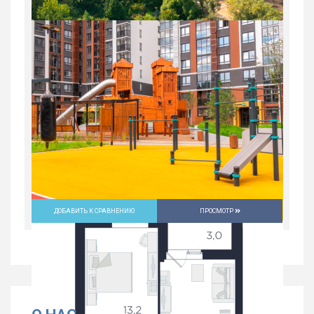
2-комн. квартира в Юго-Западном мкр
в ЖК...
Россия, Свердловская область,
Екатеринбург
9 632 700
руб.
2
2
30/31
59.2 м
ДОБАВИТЬ К СРАВНЕНИЮ
ПРОСМОТР