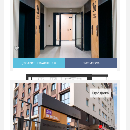
5 929 200
руб.
1
4/31
ДОБАВИТЬ К СРАВНЕНИЮ
ПРОСМОТР
2-комн. квартира в ЖК «Русь» на
ВИЗе...
Россия, Свердловская область,
Продажа
Екатеринбург
8 290 000
руб.
2
1/8