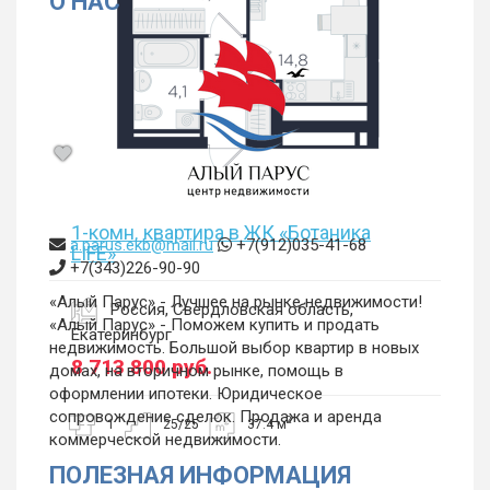
О НАС
1-комн. квартира в ЖК «Ботаника
a.parus.ekb@mail.ru
+7(912)035-41-68
LIFE»
+7(343)226-90-90
«Алый Парус» - Лучшее на рынке недвижимости!
Россия, Свердловская область,
«Алый Парус» - Поможем купить и продать
Екатеринбург
недвижимость. Большой выбор квартир в новых
8 713 800
руб.
домах, на вторичном рынке, помощь в
оформлении ипотеки. Юридическое
сопровождение сделок. Продажа и аренда
2
1
25/25
37.4 м
коммерческой недвижимости.
ПОЛЕЗНАЯ ИНФОРМАЦИЯ