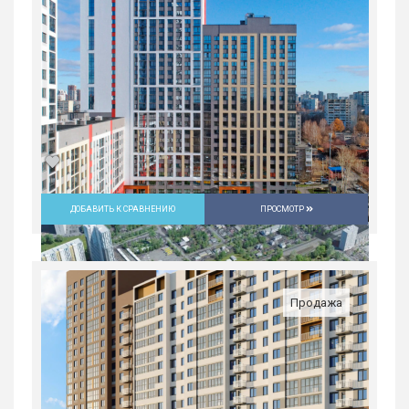
ДОБАВИТЬ К СРАВНЕНИЮ
ПРОСМОТР
Студия в ЖК «Русь» на ВИЗе...
Россия, Свердловская область,
Екатеринбург
Продажа
5 082 300
руб.
1
18/31