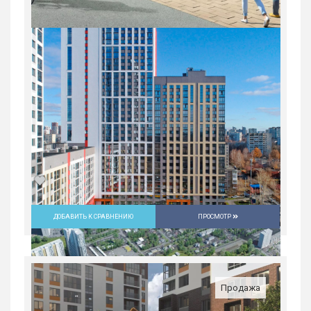
ДОБАВИТЬ К СРАВНЕНИЮ
ПРОСМОТР
Студия в ЖК «Русь» на ВИЗе...
Россия, Свердловская область,
Екатеринбург
Продажа
4 397 400
руб.