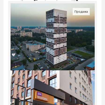
Продажа
2-комн. квартира в Юго-Западном мкр
в ЖК...
Россия, Свердловская область,
Екатеринбург
9 648 900
руб.