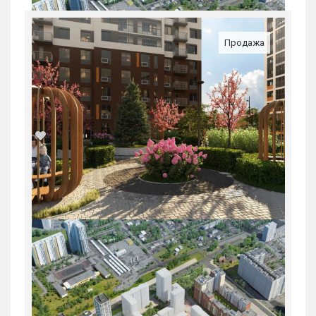
Продажа
1-комн. квартира в ЖК «Русь» на
ВИЗе...
Россия, Свердловская область,
Екатеринбург
5 547 600
руб.
1
22/31