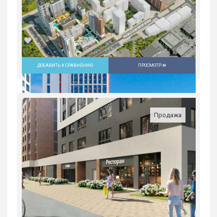
ДОБАВИТЬ К СРАВНЕНИЮ
ПРОСМОТР
3-комн. квартира в ЖК «Русь» на
ВИЗе...
Россия, Свердловская область,
Продажа
Екатеринбург
8 963 100
руб.
3
20/31