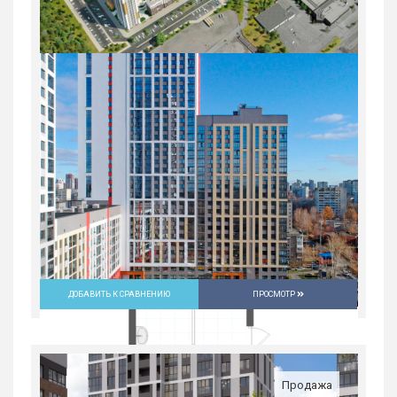
1-комн. квартира в ЖК «Ботаника
LIFE»
Россия, Свердловская область,
Екатеринбург
8 713 800
руб.
2
1
25/25
37.4 м
ДОБАВИТЬ К СРАВНЕНИЮ
ПРОСМОТР
Продажа