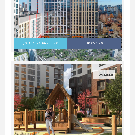
ДОБАВИТЬ К СРАВНЕНИЮ
ПРОСМОТР
Студия в ЖК «Русь» на ВИЗе...
Россия, Свердловская область,
Екатеринбург
Продажа
4 397 400
руб.
1
25/31