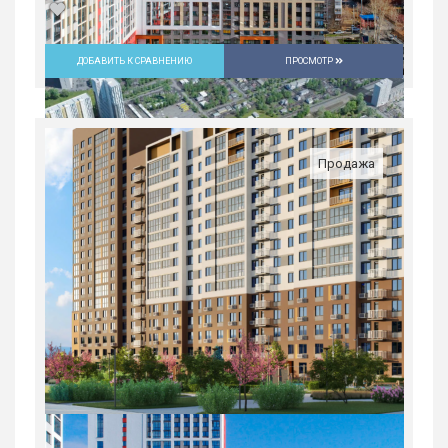
ДОБАВИТЬ К СРАВНЕНИЮ
ПРОСМОТР
Студия в ЖК «Русь» на ВИЗе...
Россия, Свердловская область,
Екатеринбург
Продажа
5 082 300
руб.
1
18/31