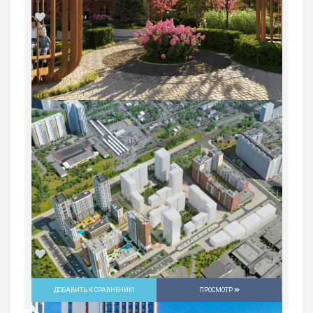
1-комн. квартира в ЖК «Русь» на
ВИЗе...
Россия, Свердловская область,
Екатеринбург
5 547 600
руб.
1
22/31
ДОБАВИТЬ К СРАВНЕНИЮ
ПРОСМОТР
3-комн. квартира в ЖК «Русь» на