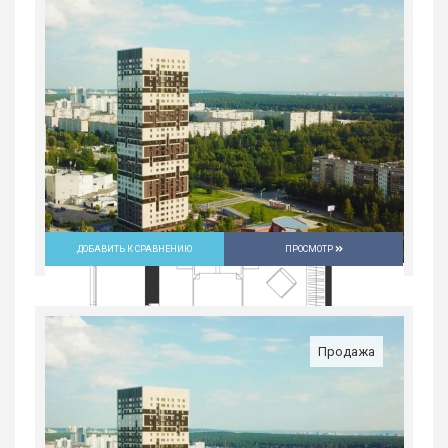
в ЖК...
Россия, Свердловская область,
Екатеринбург
9 632 700
руб.
2
2
30/31
59.2 м
ДОБАВИТЬ К СРАВНЕНИЮ
ПРОСМОТР
Продажа