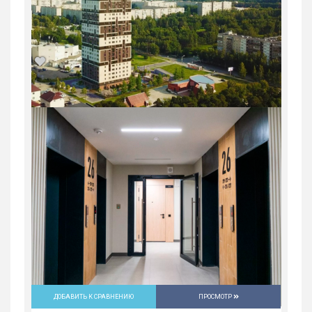
2-комн. квартира в Юго-Западном мкр
в ЖК...
Россия, Свердловская область,
Екатеринбург
9 648 900
руб.
2
2
31/31
59.1 м
ДОБАВИТЬ К СРАВНЕНИЮ
ПРОСМОТР