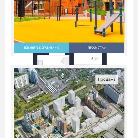
7 096 500
руб.
2
1
31/31
35.1 м
ДОБАВИТЬ К СРАВНЕНИЮ
ПРОСМОТР
Продажа