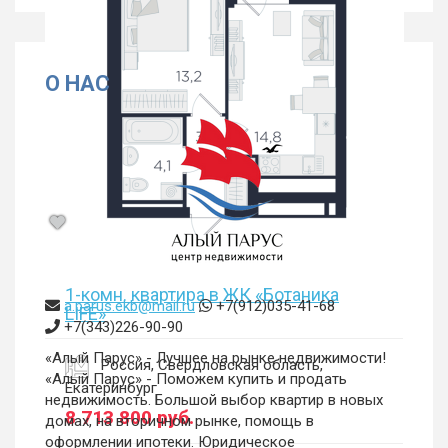
О НАС
1-комн. квартира в ЖК «Ботаника
a.parus.ekb@mail.ru
+7(912)035-41-68
LIFE»
+7(343)226-90-90
«Алый Парус» - Лучшее на рынке недвижимости!
Россия, Свердловская область,
«Алый Парус» - Поможем купить и продать
Екатеринбург
недвижимость. Большой выбор квартир в новых
8 713 800
руб.
домах, на вторичном рынке, помощь в
оформлении ипотеки. Юридическое