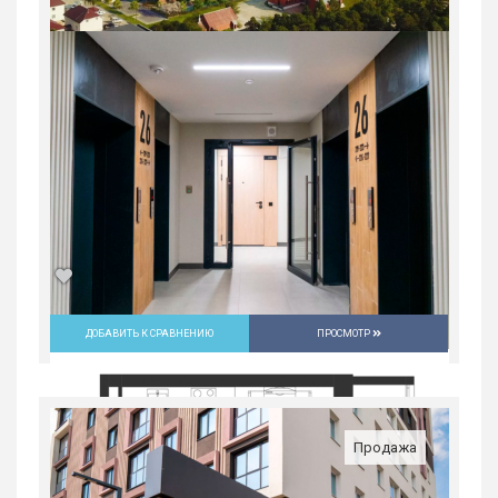
ВИЗе...
Россия, Свердловская область,
Екатеринбург
5 929 200
руб.
1
4/31
ДОБАВИТЬ К СРАВНЕНИЮ
ПРОСМОТР
2-комн. квартира в ЖК «Русь» на
ВИЗе...
Россия, Свердловская область,
Продажа
Екатеринбург
8 290 000
руб.