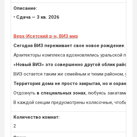
Описание:
• Сдача — 3 кв. 2026
Верх-Исетский р-н, ВИЗ мкр
Сегодня ВИЗ переживает свое новое рождение
: рай
Архитекторы комплекса вдохновлялись уральской приро
«Новый ВИЗ» это совершенно другой облик района
, 
ВИЗ остается таким же семейным и тихим районом, утопа
Территория дома не просто закрытая, но и охраняем
Отдохнуть
в специальных зонах
, любуясь закатами, ск
В каждой секции предусмотрены колясочные, чтобы жит
Количество комнат:
2