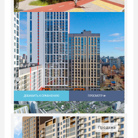
ДОБАВИТЬ К СРАВНЕНИЮ
ПРОСМОТР
Студия в ЖК «Русь» на ВИЗе...
Россия, Свердловская область,
Екатеринбург
Продажа
5 082 300
руб.