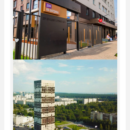
2
1/8
1-комн. квартира в Юго-Западном мкр
в ЖК...
Россия, Свердловская область,
Екатеринбург
7 096 500
руб.
2
1
31/31
35.1 м