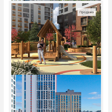
Россия, Свердловская область,
Екатеринбург
Продажа
4 397 400
руб.
1
25/31