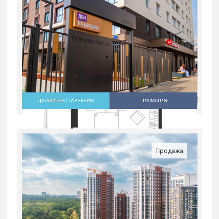
Россия, Свердловская область,
Екатеринбург
9 648 900
руб.
2
2
31/31
59.1 м
ДОБАВИТЬ К СРАВНЕНИЮ
ПРОСМОТР
Продажа