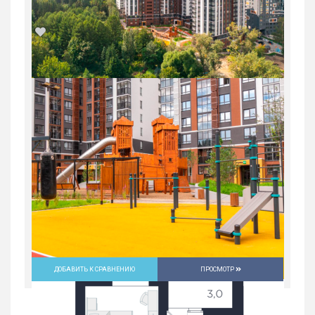
2-комн. квартира в Юго-Западном мкр
в ЖК...
Россия, Свердловская область,
Екатеринбург
9 632 700
руб.
2
2
30/31
59.2 м
ДОБАВИТЬ К СРАВНЕНИЮ
ПРОСМОТР