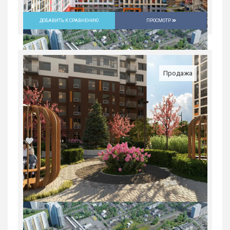
ДОБАВИТЬ К СРАВНЕНИЮ
ПРОСМОТР
Продажа
1-комн. квартира в ЖК «Русь» на
ВИЗе...
Россия, Свердловская область,
Екатеринбург