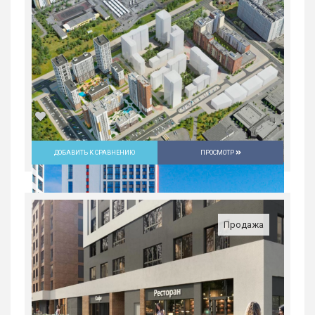
5 547 600
руб.
1
22/31
ДОБАВИТЬ К СРАВНЕНИЮ
ПРОСМОТР
3-комн. квартира в ЖК «Русь» на
ВИЗе...
Россия, Свердловская область,
Продажа
Екатеринбург
8 963 100
руб.
3
20/31