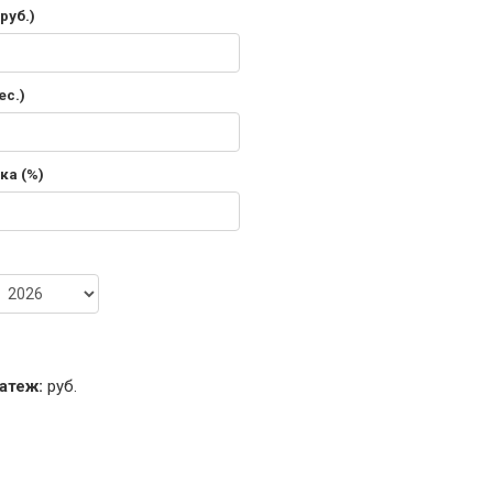
руб.)
ес.)
ка (%)
атеж:
руб.