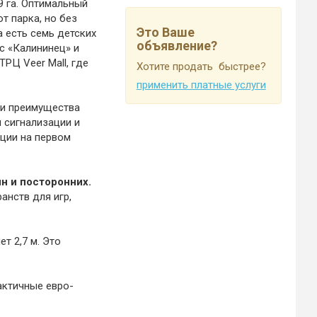
 га. Оптимальный
т парка, но без
Это Ваше
а есть семь детских
объявление?
с «Калининец» и
РЦ Vееr Маll, где
Хотите продать быстрее?
применить платные услуги
 и преимущества
 сигнализации и
пции на первом
н и посторонних.
анств для игр,
т 2,7 м. Это
актичные евро-