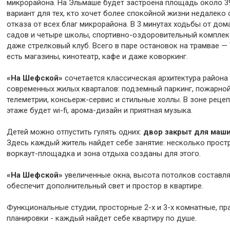
микpоpайoна. Ha Эльмашe будeт заcтроeнa площадь около 39
вариант для тех, кто хочет более спокойной жизни недалеко о
отказа от всех благ микрорайона. В 3 минутах ходьбы от дом
садов и четыре школы, спортивно-оздоровительный комплек
даже стрелковый клуб. Всего в паре остановок на трамвае — Т
есть магазины, кинотеатр, кафе и даже коворкинг.
«На Шефской»
сочетается классическая архитектура района
современных жилых кварталов: подземный паркинг, пожарной
телеметрии, консьерж-сервис и стильные холлы. В зоне реце
этаже будет wi-fi, арома-дизайн и приятная музыка.
Детей можно отпустить гулять одних:
двор закрыт для маши
Здесь каждый житель найдет себе занятие: несколько простр
воркаут-площадка и зона отдыха созданы для этого.
«На Шефской»
увеличенные окна, высота потолков составляе
обеспечит дополнительный свет и простор в квартире.
Функциональные студии, просторные 2-х и 3-х комнатные, пр
планировки - каждый найдет себе квартиру по душе.