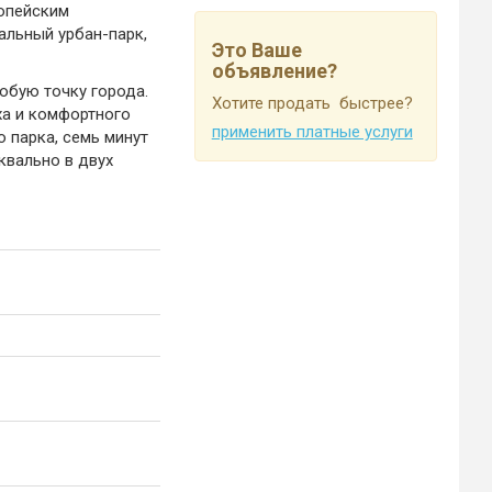
ропейским
альный урбан-парк,
Это Ваше
объявление?
юбую точку города.
Хотите продать быстрее?
ха и комфортного
применить платные услуги
 парка, семь минут
квально в двух