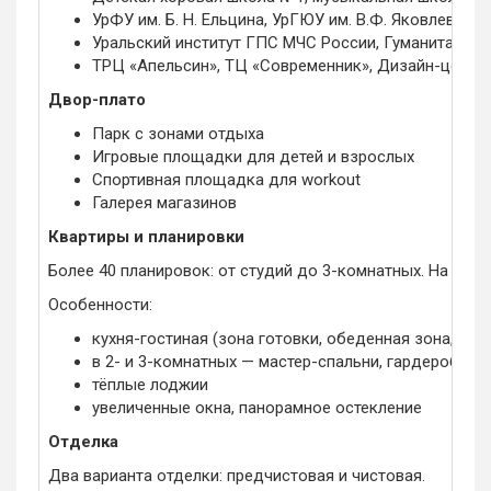
УрФУ им. Б. Н. Ельцина, УрГЮУ им. В.Ф. Яковлева
Уральский институт ГПС МЧС России, Гуманитарный
ТРЦ «Апельсин», ТЦ «Современник», Дизайн-центр 
Двор-плато
Парк с зонами отдыха
Игровые площадки для детей и взрослых
Спортивная площадка для workout
Галерея магазинов
Квартиры и планировки
Более 40 планировок: от студий до 3-комнатных. На перв
Особенности:
кухня-гостиная (зона готовки, обеденная зона, зон
в 2- и 3-комнатных — мастер-спальни, гардеробные,
тёплые лоджии
увеличенные окна, панорамное остекление
Отделка
Два варианта отделки: предчистовая и чистовая.