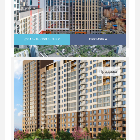
ДОБАВИТЬ К СРАВНЕНИЮ
ПРОСМОТР
Студия в ЖК «Русь» на ВИЗе...
Россия, Свердловская область,
Екатеринбург
Продажа
5 082 300
руб.
1
18/31