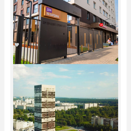
1-комн. квартира в Юго-Западном мкр
в ЖК...
Россия, Свердловская область,
Екатеринбург
7 096 500
руб.
2
1
31/31
35.1 м