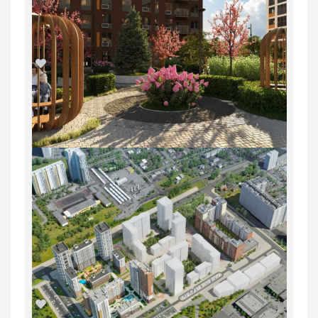
1-комн. квартира в ЖК «Русь» на
ВИЗе...
Россия, Свердловская область,
Екатеринбург
5 547 600
руб.
1
22/31