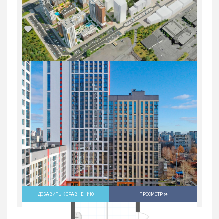
2-комн. квартира в Юго-Западном мкр
в ЖК...
Россия, Свердловская область,
Екатеринбург
9 632 700
руб.
2
2
30/31
59.2 м
ДОБАВИТЬ К СРАВНЕНИЮ
ПРОСМОТР