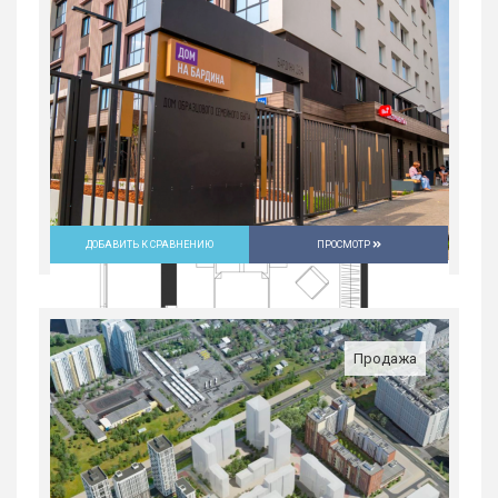
Россия, Свердловская область,
Екатеринбург
9 648 900
руб.
2
2
31/31
59.1 м
ДОБАВИТЬ К СРАВНЕНИЮ
ПРОСМОТР
Продажа