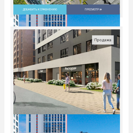
ДОБАВИТЬ К СРАВНЕНИЮ
ПРОСМОТР
3-комн. квартира в ЖК «Русь» на
ВИЗе...
Россия, Свердловская область,
Продажа
Екатеринбург
8 963 100
руб.
3
20/31