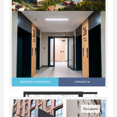
1-комн. квартира в ЖК «Ботаника
LIFE»
Россия, Свердловская область,
Екатеринбург
8 713 800
руб.
2
1
25/25
37.4 м
ДОБАВИТЬ К СРАВНЕНИЮ
ПРОСМОТР
Продажа