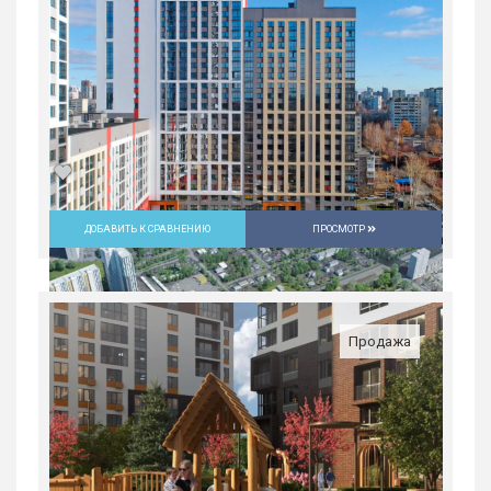
ДОБАВИТЬ К СРАВНЕНИЮ
ПРОСМОТР
Студия в ЖК «Русь» на ВИЗе...
Россия, Свердловская область,
Екатеринбург
Продажа
4 397 400
руб.
1
25/31