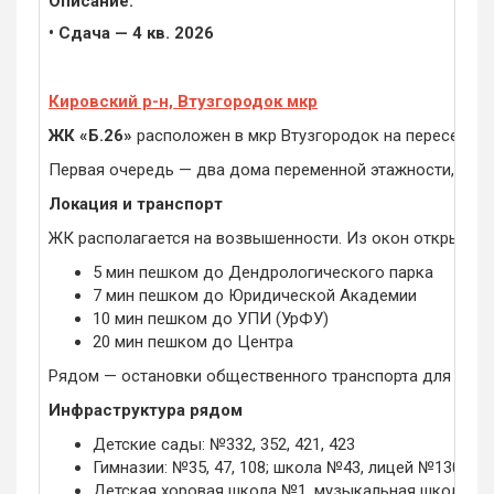
Описание:
• Сдача — 4 кв. 2026
Кировский р-н, Втузгородок мкр
ЖК «Б.26»
расположен в мкр Втузгородок на пересечени
Первая очередь — два дома переменной этажности, втор
Локация и транспорт
ЖК располагается на возвышенности. Из окон открывает
5 мин пешком до Дендрологического парка
7 мин пешком до Юридической Академии
10 мин пешком до УПИ (УрФУ)
20 мин пешком до Центра
Рядом — остановки общественного транспорта для связи
Инфраструктура рядом
Детские сады: №332, 352, 421, 423
Гимназии: №35, 47, 108; школа №43, лицей №130
Детская хоровая школа №1, музыкальная школа №