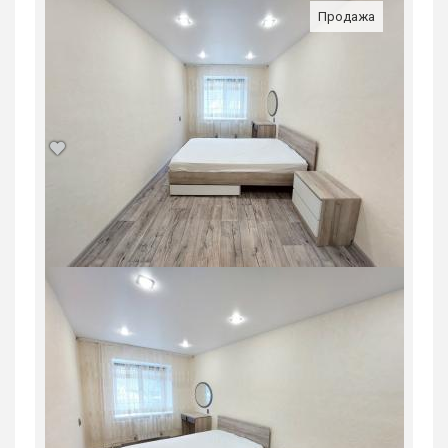
Продажа
Продажа, жилая, ул. дружинина,67/1,
3990000 руб.
Россия, Свердловская область, Нижний
Тагил
3 990 000
руб.
2
3
9/9
57.5 м