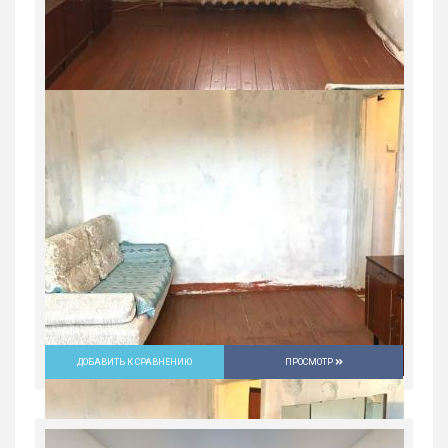
Продажа, жилая, пр-кт.
октябрьский,10, 5800000 руб.
Россия, Свердловская область, Нижний
Тагил
5 800 000
руб.
2
3
12/16
54.9 м
ДОБАВИТЬ К СРАВНЕНИЮ
ПРОСМОТР