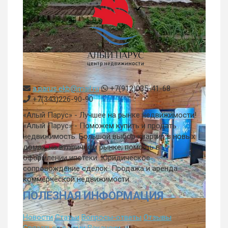
a.parus.ekb@mail.ru
+7(912)035-41-68
+7(343)226-90-90
«Алый Парус» - Лучшее на рынке недвижимости!
«Алый Парус» - Поможем купить и продать
недвижимость. Большой выбор квартир в новых
домах, на вторичном рынке, помощь в
оформлении ипотеки. Юридическое
сопровождение сделок. Продажа и аренда
коммерческой недвижимости.
ПОЛЕЗНАЯ ИНФОРМАЦИЯ
Новости
Статьи
Вопросы-ответы
Отзывы
Связаться с нами
Вакансии