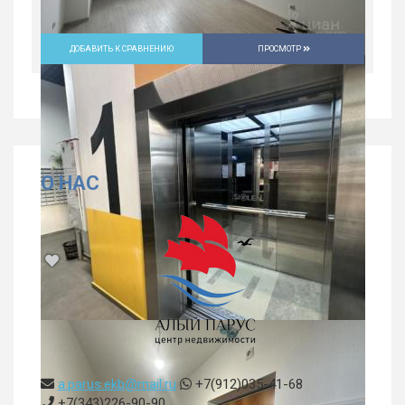
ДОБАВИТЬ К СРАВНЕНИЮ
ПРОСМОТР
О НАС
Продается 1-комн. квартира, 27,4 м²
Россия, Свердловская область,
a.parus.ekb@mail.ru
+7(912)035-41-68
Екатеринбург
+7(343)226-90-90