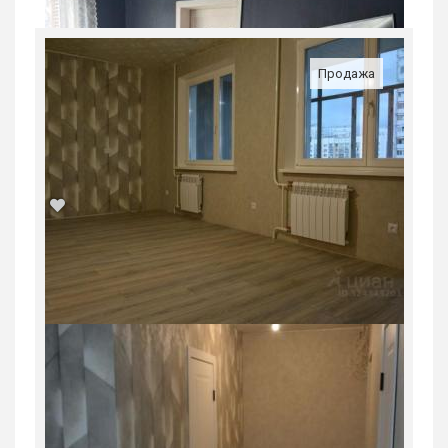
Продажа
Продается 2-комн. квартира, 47,9 м²
Россия, Свердловская область,
Екатеринбург
6 500 000
руб.
2
2
8/9
47.9 м