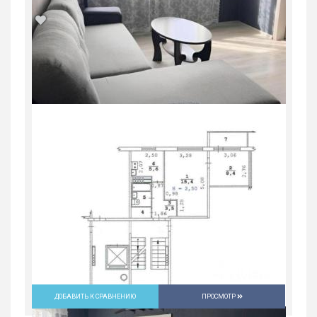
Продается 2-комн. квартира, 53,4 м²
Россия, Свердловская область,
Екатеринбург
8 950 000
руб.
2
2
15/16
53.4 м
ДОБАВИТЬ К СРАВНЕНИЮ
ПРОСМОТР