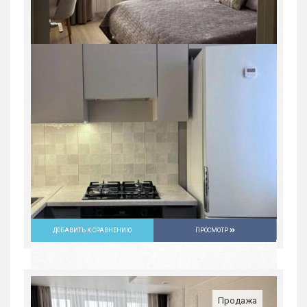
Продается 2-комн. квартира, 43,8 м²
Россия, Свердловская область,
Екатеринбург
4 290 000
руб.
2
2
5/5
43 м
ДОБАВИТЬ К СРАВНЕНИЮ
ПРОСМОТР
Продажа