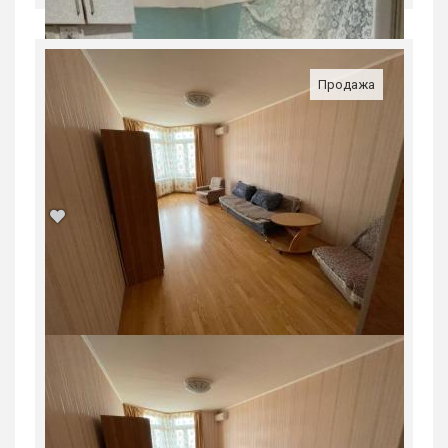
Продажа
Продается 3-комн. квартира, 80,4 м²
Россия, Свердловская область,
Екатеринбург
12 088 000
руб.
2
3
14/16
80.4 м