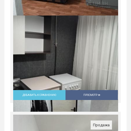
Продается 2-комн. квартира, 36,9 м²
Россия, Свердловская область,
Екатеринбург
4 950 000
руб.
2
2
8/9
36.9 м
ДОБАВИТЬ К СРАВНЕНИЮ
ПРОСМОТР
Продажа