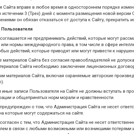
ия Сайта вправе в любое время в одностороннем порядке измен
о истечении 3 (Трех) дней с момента размещения новой версии 
ниями он обязан отказаться от доступа к Сайту, прекратить и
а Пользователя
ь соглашается не предпринимать действий, которые могут расс
 или нормы международного права, в том числе в сфере интелл
юбых действий, которые приводят или могут привести к наруше
е материалов Сайта без согласия правообладателей не допуска
териалов Сайта необходимо заключение лицензионных договор
нии материалов Сайта, включая охраняемые авторские произведе
).
и иные записи Пользователя на Сайте не должны вступать в пр
ации и общепринятых норм морали и нравственности.
 предупрежден о том, что Администрация Сайта не несет ответ
на которые могут содержаться на сайте.
 согласен с тем, что Администрация Сайта не несет ответствен
лем в связи с любыми возможными или возникшими потерями 