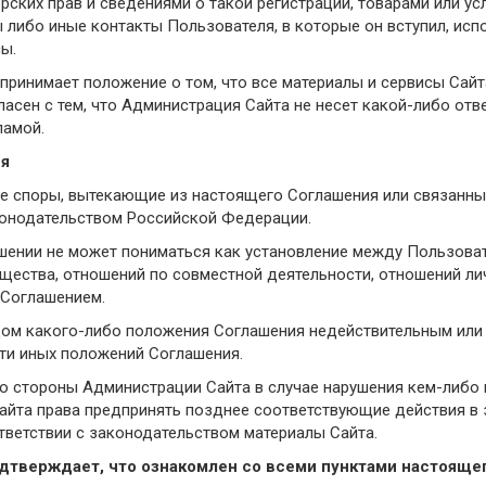
рских прав и сведениями о такой регистрации, товарами или у
ы либо иные контакты Пользователя, в которые он вступил, и
ы.
 принимает положение о том, что все материалы и сервисы Сай
асен с тем, что Администрация Сайта не несет какой-либо отве
ламой.
ия
ые споры, вытекающие из настоящего Соглашения или связанные
онодательством Российской Федерации.
лашении не может пониматься как установление между Пользова
щества, отношений по совместной деятельности, отношений лич
Соглашением.
удом какого-либо положения Соглашения недействительным или
ти иных положений Соглашения.
 со стороны Администрации Сайта в случае нарушения кем-либо
йта права предпринять позднее соответствующие действия в з
тветствии с законодательством материалы Сайта.
дтверждает, что ознакомлен со всеми пунктами настоящег