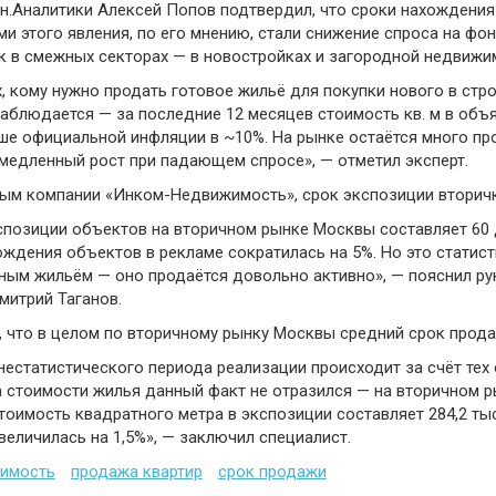
н.Аналитики Алексей Попов подтвердил, что сроки нахождения
и этого явления, по его мнению, стали снижение спроса на фо
к в смежных секторах — в новостройках и загородной недвижи
х, кому нужно продать готовое жильё для покупки нового в ст
наблюдается — за последние 12 месяцев стоимость кв. м в объ
ше официальной инфляции в ~10%. На рынке остаётся много про
 медленный рост при падающем спросе», — отметил эксперт.
ным компании «Инком-Недвижимость», срок экспозиции вторички
спозиции объектов на вторичном рынке Москвы составляет 60 д
ждения объектов в рекламе сократилась на 5%. Но это статист
ным жильём — оно продаётся довольно активно», — пояснил ру
итрий Таганов.
, что в целом по вторичному рынку Москвы средний срок прода
нестатистического периода реализации происходит за счёт тех
 стоимости жилья данный факт не отразился — на вторичном ры
оимость квадратного метра в экспозиции составляет 284,2 тыс. 
увеличилась на 1,5%», — заключил специалист.
жимость
продажа квартир
срок продажи