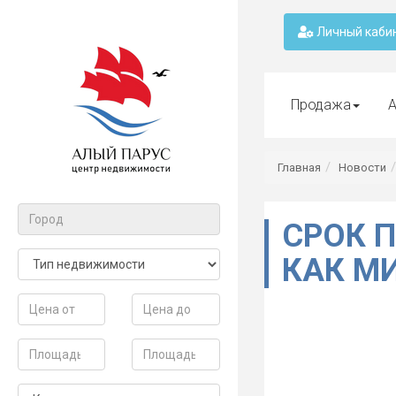
Личный каби
Продажа
А
Главная
Новости
СРОК 
КАК М