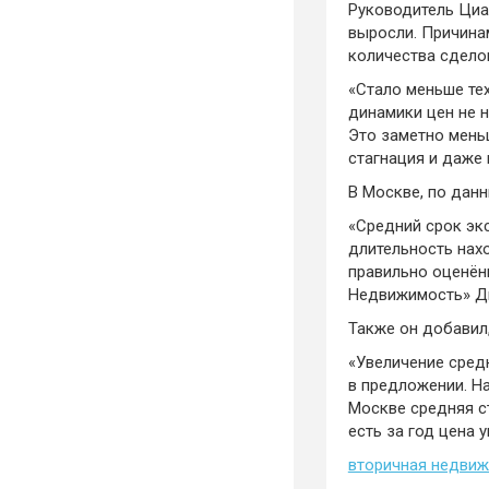
Руководитель Циа
выросли. Причинам
количества сдело
«Стало меньше те
динамики цен не 
Это заметно мень
стагнация и даже
В Москве, по дан
«Средний срок эк
длительность нахо
правильно оценён
Недвижимость» Дм
Также он добавил
«Увеличение сред
в предложении. На
Москве средняя ст
есть за год цена 
вторичная недви